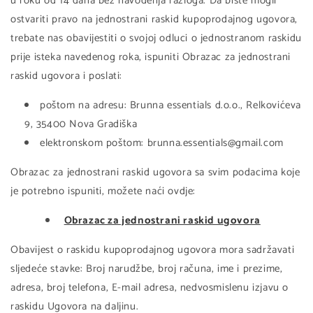
u roku od 14 dana bez navođenja razloga. Da biste mogli
ostvariti pravo na jednostrani raskid kupoprodajnog ugovora,
trebate nas obavijestiti o svojoj odluci o jednostranom raskidu
prije isteka navedenog roka, ispuniti Obrazac za jednostrani
raskid ugovora i poslati:
poštom na adresu: Brunna essentials d.o.o., Relkovićeva
9, 35400 Nova Gradiška
elektronskom poštom: brunna.essentials@gmail.com
Obrazac za jednostrani raskid ugovora sa svim podacima koje
je potrebno ispuniti, možete naći ovdje:
O
brazac za jednostrani raskid ugovora
Obavijest o raskidu kupoprodajnog ugovora mora sadržavati
sljedeće stavke: Broj narudžbe, broj računa, ime i prezime,
adresa, broj telefona, E-mail adresa, nedvosmislenu izjavu o
raskidu Ugovora na daljinu.