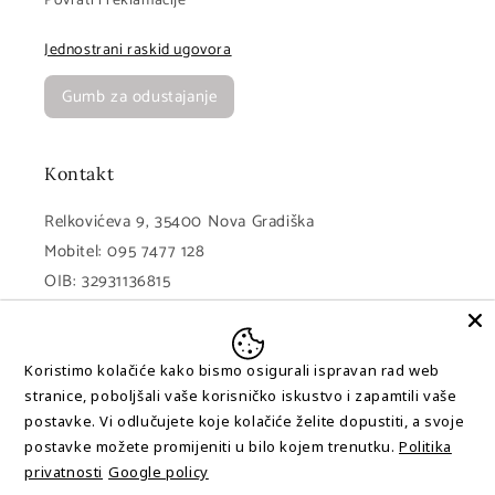
Povrati i reklamacije
Jednostrani raskid ugovora
Gumb za odustajanje
Kontakt
Relkovićeva 9, 35400 Nova Gradiška
Mobitel: 095 7477 128
OIB: 32931136815
MB: 05452864
IBAN: HR8023400091111148145 (PBZ)
Koristimo kolačiće kako bismo osigurali ispravan rad web
stranice, poboljšali vaše korisničko iskustvo i zapamtili vaše
postavke. Vi odlučujete koje kolačiće želite dopustiti, a svoje
Facebook
Instagram
postavke možete promijeniti u bilo kojem trenutku.
Politika
privatnosti
Google policy