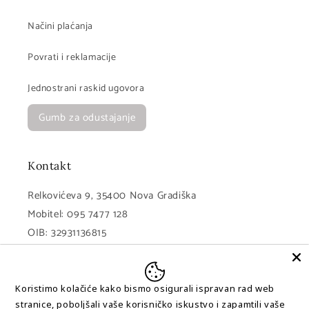
Načini plaćanja
Povrati i reklamacije
Jednostrani raskid ugovora
Gumb za odustajanje
Kontakt
Relkovićeva 9, 35400 Nova Gradiška
Mobitel: 095 7477 128
OIB: 32931136815
MB: 05452864
IBAN: HR8023400091111148145 (PBZ)
Koristimo kolačiće kako bismo osigurali ispravan rad web
stranice, poboljšali vaše korisničko iskustvo i zapamtili vaše