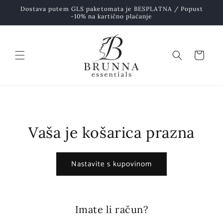
Preskoči
na
Dostava putem GLS paketomata je BESPLATNA / Popust
-10% na kartično plaćanje
sadržaj
Košarica
Vaša je košarica prazna
Nastavite s kupovinom
Imate li račun?